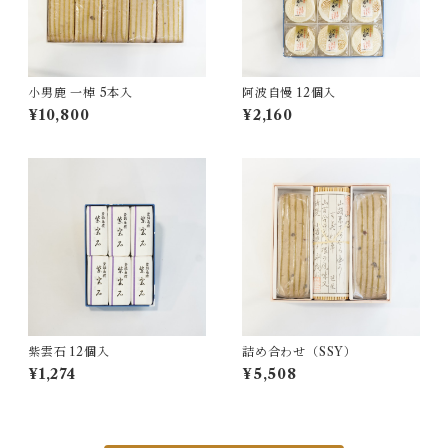
小男鹿 一棹 5本入
阿波自慢 12個入
¥10,800
¥2,160
紫雲石 12個入
詰め合わせ（SSY）
¥1,274
¥5,508