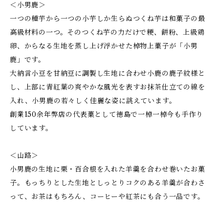
＜小男鹿＞
一つの種芋から一つの小芋しか生らぬつくね芋は和菓子の最
高級材料の一つ。そのつくね芋の力だけで粳、餅粉、上級鶏
卵、からなる生地を蒸し上げ浮かせた棹物上菓子が「小男
鹿」です。
大納言小豆を甘納豆に調製し生地に合わせ小鹿の鹿子紋様と
し、上部に青紅葉の爽やかな風光を表すお抹茶仕立ての線を
入れ、小男鹿の若々しく佳麗な姿に誂えています。
創業150余年弊店の代表菓として徳島で一棹一棹今も手作り
しています。
＜山路＞
小男鹿の生地に栗・百合根を入れた羊羹を合わせ巻いたお菓
子。もっちりとした生地としっとりコクのある羊羹が合わさ
って、お茶はもちろん、コーヒーや紅茶にも合う一品です。