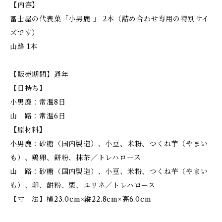
【内容】
冨士屋の代表菓「小男鹿 」 2本（詰め合わせ専用の特別サイ
ズです）
山路 1本
【販売期間】通年
【日持ち】
小男鹿：常温8日
山 路：常温6日
【原材料】
小男鹿：砂糖（国内製造）、小豆、米粉、つくね芋（やまい
も）、鶏卵、餅粉、抹茶／トレハロース
山 路：砂糖（国内製造）、小豆、米粉、つくね芋（やまい
も）、卵、餅粉、栗、ユリネ／トレハロース
【寸 法】横23.0cm×縦22.8cm×高6.0cm