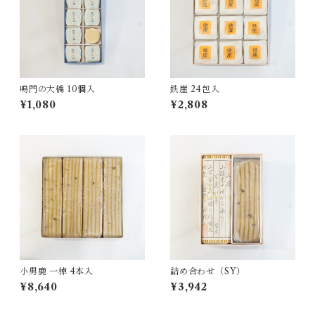
鳴門の大橋 10個入
鉄崖 24包入
¥1,080
¥2,808
小男鹿 一棹 4本入
詰め合わせ（SY）
¥8,640
¥3,942