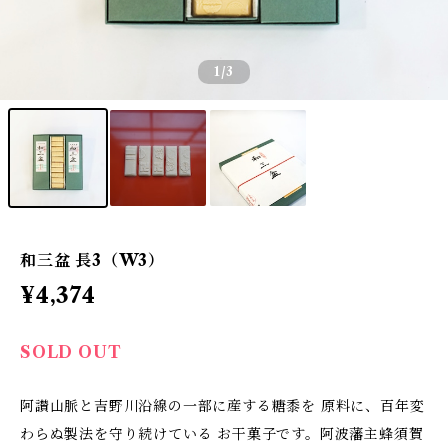
1
/3
和三盆 長3（W3）
¥4,374
SOLD OUT
阿讃山脈と吉野川沿線の一部に産する糖黍を 原料に、百年変
わらぬ製法を守り続けている お干菓子です。阿波藩主蜂須賀