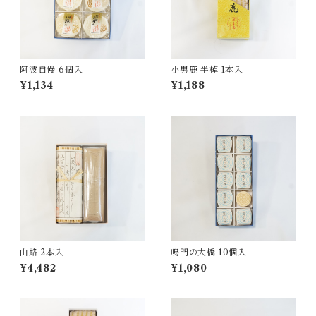
阿波自慢 6個入
小男鹿 半棹 1本入
¥1,134
¥1,188
山路 2本入
鳴門の大橋 10個入
¥4,482
¥1,080