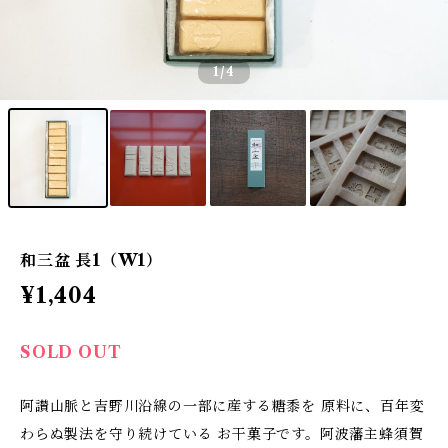
1
/4
和三盆 長1（W1）
¥1,404
SOLD OUT
阿讃山脈と吉野川沿線の一部に産する糖黍を 原料に、百年変
わらぬ製法を守り続けている お干菓子です。阿波藩主蜂須賀