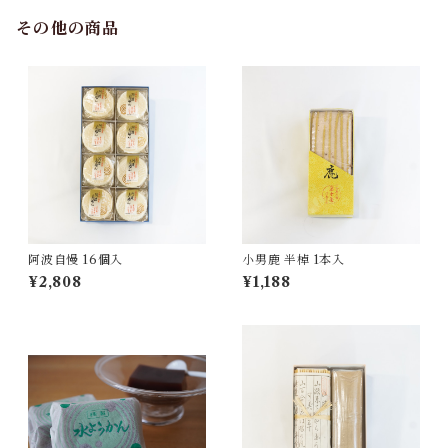
その他の商品
阿波自慢 16個入
小男鹿 半棹 1本入
¥2,808
¥1,188