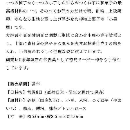
一つの種芋から一つの小芋しか生らぬつくね芋は和菓子の最
高級材料の一つ。そのつくね芋の力だけで粳、餅粉、上級鶏
卵、からなる生地を蒸し上げ浮かせた棹物上菓子が「小男
鹿」です。
大納言小豆を甘納豆に調製し生地に合わせ小鹿の鹿子紋様と
し、上部に青紅葉の爽やかな風光を表すお抹茶仕立ての線を
入れ、小男鹿の若々しく佳麗な姿に誂えています。
創業150余年弊店の代表菓として徳島で一棹一棹今も手作り
しています。
【販売期間】通年
【日持ち】常温8日（直射日光・湿気を避けて保存）
【原材料】砂糖（国産製造）、小豆、米粉、つくね芋（やま
いも）、鶏卵、餅粉、抹茶／トレハロース
【寸 法】横5.0cm×縦8.5cm×高4.0cm