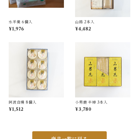
水羊羹 6個入
山路 2本入
¥1,976
¥4,482
阿波自慢 8個入
小男鹿 半棹 3本入
¥1,512
¥3,780
商品一覧に戻る