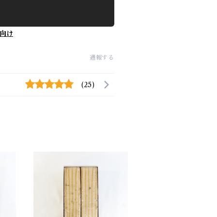
向け
通報する
(25)