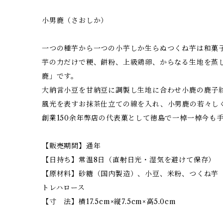
小男鹿（さおしか）
一つの種芋から一つの小芋しか生らぬつくね芋は和菓
芋の力だけで粳、餅粉、上級鶏卵、からなる生地を蒸
鹿」です。
大納言小豆を甘納豆に調製し生地に合わせ小鹿の鹿子
風光を表すお抹茶仕立ての線を入れ、小男鹿の若々し
創業150余年弊店の代表菓として徳島で一棹一棹今も
【販売期間】通年
【日持ち】常温8日（直射日光・湿気を避けて保存）
【原材料】砂糖（国内製造）、小豆、米粉、つくね芋
トレハロース
【寸 法】横17.5cm×縦7.5cm×高5.0cm