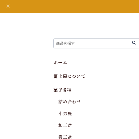
ホーム
冨士屋について
菓子各種
詰め合わせ
小男鹿
和三盆
霰三盆