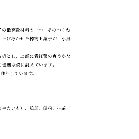
子の最高級材料の一つ。そのつくね
し上げ浮かせた棹物上菓子が「小男
紋様とし、上部に青紅葉の爽やかな
く佳麗な姿に誂えています。
手作りしています。
（やまいも）、鶏卵、餅粉、抹茶／