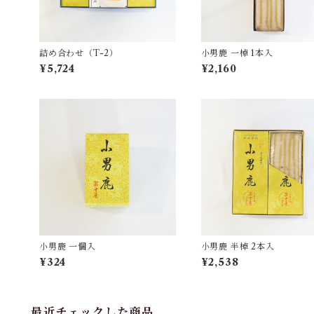
詰め合わせ（T-2）
小男鹿 一棹 1本入
¥5,724
¥2,160
小男鹿 一個入
小男鹿 半棹 2本入
¥324
¥2,538
最近チェックした商品