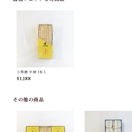
小男鹿 半棹 1本入
¥1,188
その他の商品