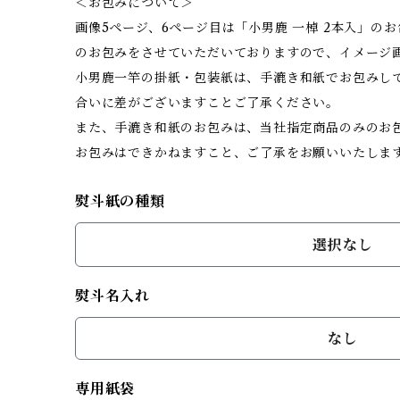
＜お包みについて＞
画像5ページ、6ページ目は「小男鹿 一棹 2本入」の
のお包みをさせていただいておりますので、イメージ
小男鹿一竿の掛紙・包装紙は、手漉き和紙でお包みして
合いに差がございますことご了承ください。
また、手漉き和紙のお包みは、当社指定商品のみのお
お包みはできかねますこと、ご了承をお願いいたしま
熨斗紙の種類
選択なし
熨斗名入れ
なし
専用紙袋