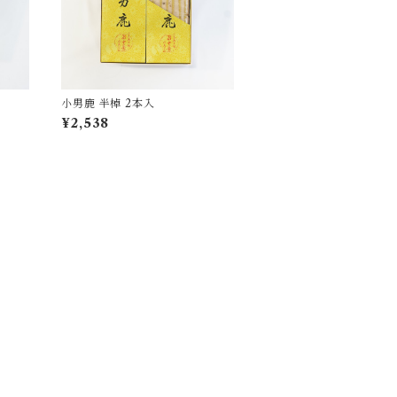
小男鹿 半棹 2本入
¥2,538