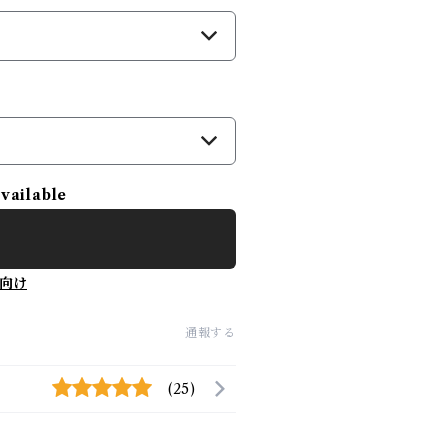
）
available
向け
通報する
(25)