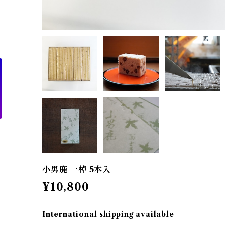
小男鹿 一棹 5本入
¥10,800
International shipping available