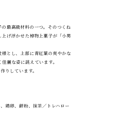
子の最高級材料の一つ。そのつくね
し上げ浮かせた棹物上菓子が「小男
紋様とし、上部に青紅葉の爽やかな
く佳麗な姿に誂えています。
手作りしています。
芋、鶏卵、餅粉、抹茶／トレハロー