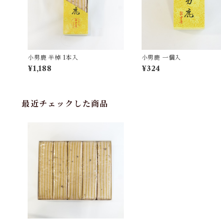
小男鹿 半棹 1本入
小男鹿 一個入
¥1,188
¥324
最近チェックした商品