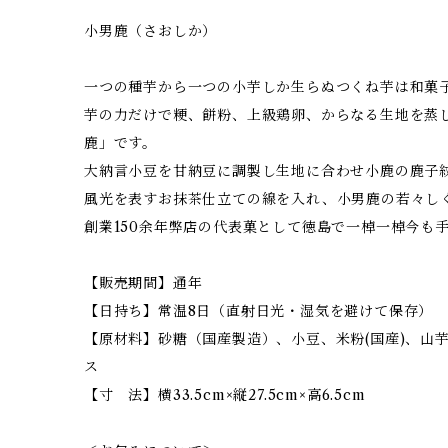
小男鹿（さおしか）
一つの種芋から一つの小芋しか生らぬつくね芋は和菓
芋の力だけで粳、餅粉、上級鶏卵、からなる生地を蒸
鹿」です。
大納言小豆を甘納豆に調製し生地に合わせ小鹿の鹿子
風光を表すお抹茶仕立ての線を入れ、小男鹿の若々し
創業150余年弊店の代表菓として徳島で一棹一棹今も
【販売期間】通年
【日持ち】常温8日（直射日光・湿気を避けて保存）
【原材料】砂糖（国産製造）、小豆、米粉(国産)、山
ス
【寸 法】横33.5cm×縦27.5cm×高6.5cm