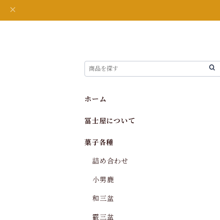
ホーム
冨士屋について
菓子各種
詰め合わせ
小男鹿
和三盆
霰三盆